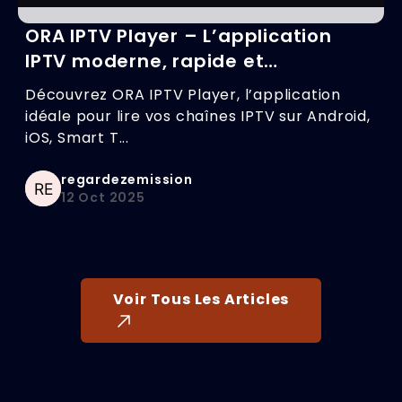
ORA IPTV Player – L’application
IPTV moderne, rapide et
compatible avec toutes vos
Découvrez ORA IPTV Player, l’application
chaînes TV
idéale pour lire vos chaînes IPTV sur Android,
iOS, Smart T...
regardezemission
12 Oct 2025
Voir Tous Les Articles