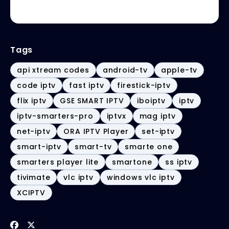
Tags
api xtream codes
android-tv
apple-tv
code iptv
fast iptv
firestick-iptv
flix iptv
GSE SMART IPTV
iboiptv
iptv
iptv-smarters-pro
iptvx
mag iptv
net-iptv
ORA IPTV Player
set-iptv
smart-iptv
smart-tv
smarte one
smarters player lite
smartone
ss iptv
tivimate
vlc iptv
windows vlc iptv
XCIPTV